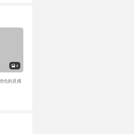
4

彩绝伦的灵感