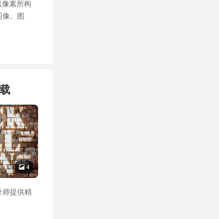
理以像素所构
图像、图
下载
4

计师提供精