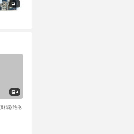
1

4

提供精彩绝伦