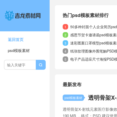
热门psd模板素材排行
50多种封面个人企业简历ps
1
感恩节贺卡邀请函psd模板
2
返回首页
迷彩图案口罩模型psd模板
3
psd模板素材
纸张纹理图像外围笔触PSD
4
电子产品适应尺寸海报PSD
5

最新发布
透明骨架X
psd模板素材
透明骨架X-射线元素医疗影像效
190 MB ，格式：PSD 建议使